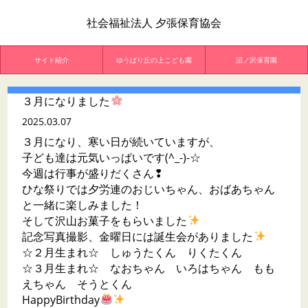
社会福祉法人 夕張保育協会
サイト紹介
ゆうばり丘の上こども園
沼ノ沢保育園
３月になりました
2025.03.07
３月になり、寒い日が続いていますが、
子ども達は元気いっぱいです(^_-)-☆
今週は行事が盛りだくさん❢
ひな祭りでは夕労連のおじいちゃん、おばあちゃん
と一緒に楽しみました！
そして沢山お菓子をもらいました
記念写真撮影、金曜日には誕生会がありました
☆２月生まれ☆ しゅうたくん りくたくん
☆３月生まれ☆ なおちゃん いろはちゃん もも
えちゃん そうとくん
HappyBirthday