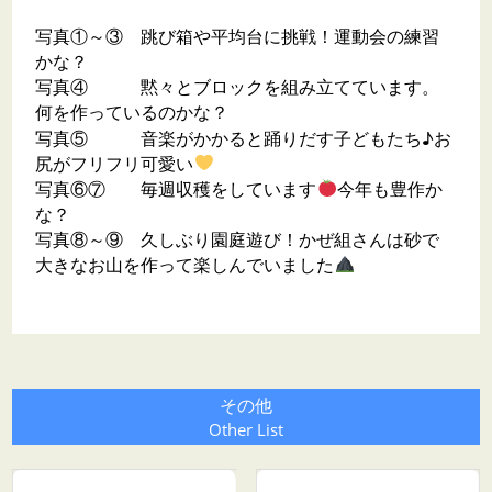
写真①～③ 跳び箱や平均台に挑戦！運動会の練習
かな？
写真④ 黙々とブロックを組み立てています。
何を作っているのかな？
写真⑤ 音楽がかかると踊りだす子どもたち♪お
尻がフリフリ可愛い
写真⑥⑦ 毎週収穫をしています
今年も豊作か
な？
写真⑧～⑨ 久しぶり園庭遊び！かぜ組さんは砂で
大きなお山を作って楽しんでいました
その他
Other List