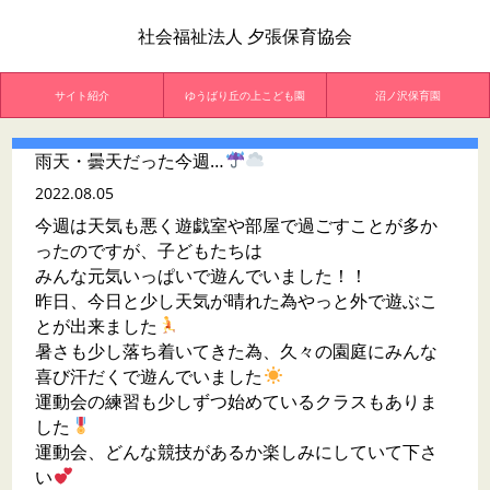
社会福祉法人 夕張保育協会
サイト紹介
ゆうばり丘の上こども園
沼ノ沢保育園
雨天・曇天だった今週…
2022.08.05
今週は天気も悪く遊戯室や部屋で過ごすことが多か
ったのですが、子どもたちは
みんな元気いっぱいで遊んでいました！！
昨日、今日と少し天気が晴れた為やっと外で遊ぶこ
とが出来ました
暑さも少し落ち着いてきた為、久々の園庭にみんな
喜び汗だくで遊んでいました
運動会の練習も少しずつ始めているクラスもありま
した
運動会、どんな競技があるか楽しみにしていて下さ
い