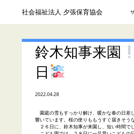
社会福祉法人 夕張保育協会
鈴木知事来園
日
2022.04.28
園庭の雪もすっかり解け、暖かな春の日差し
響いています。桜の便りももうすぐ届きそう
２６日に、鈴木知事が来園し、短い時間でし
こども園では、２８日に一足早いこどもの日