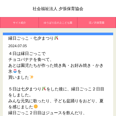
社会福祉法人 夕張保育協会
サイト紹介
ゆうばり丘の上こども園
沼ノ沢保育園
縁日ごっこ・七夕まつり
2024.07.05
４日は縁日ごっこで
チョコバナナを食べて、
あとは園児たちが作った焼き鳥・お好み焼き・かき
氷
を
買いました
５日は七夕まつり
をした後に、縁日ごっこ２日目
をしました。
みんな元気に歌ったり、子ども盆踊りをおどり、夏
を感じました
縁日ごっこ２日目はジュースを飲んだり、