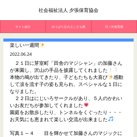
社会福祉法人 夕張保育協会
サイト紹介
ゆうばり丘の上こども園
沼ノ沢保育園
楽しい一週間
2022.06.24
２１日に芽室町「田舎のマジシャン」の加藤さん
が来園し、沢山の手品を披露してくれました
本物の鳩が出てきたり、子どもたちも大喜び
感動
して涙を流す子の姿も見られ、スペシャルな１日に
なりました。
２２日はにじいろサークルがあり、５人のかわい
いお友だちが参加してくれました
園庭をお散歩したり、トンネルをくぐったり・・・
お天気にも恵まれて楽しい交流が出来ました
写真１～４ 目を輝かせて加藤さんのマジックに