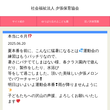
社会福祉法人 夕張保育協会
サイト紹介
ゆうばり丘の上こども園
沼ノ沢保育園
本当に６月
2025.06.20
夏本番を前に、こんなに猛暑になるとは
運動会の
練習はもうバッチリなので、
暑さにバテててしまはない様、各クラス園内で遊ん
だり、製作をしたり、水浴び
等をして過ごしました。頂いた美味しい夕張メロン
でパワーチャージ❢
明日はいよいよ運動会本番❢雨が降りませんように
子どもたちへの沢山の声援、よろしくお願いいたし
ます