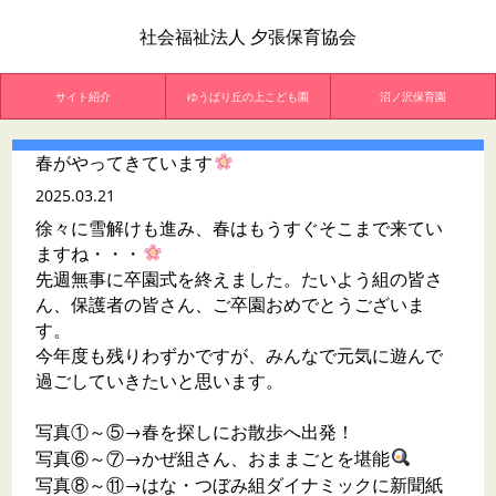
社会福祉法人 夕張保育協会
サイト紹介
ゆうばり丘の上こども園
沼ノ沢保育園
春がやってきています
2025.03.21
徐々に雪解けも進み、春はもうすぐそこまで来てい
ますね・・・
先週無事に卒園式を終えました。たいよう組の皆さ
ん、保護者の皆さん、ご卒園おめでとうございま
す。
今年度も残りわずかですが、みんなで元気に遊んで
過ごしていきたいと思います。
写真①～⑤→春を探しにお散歩へ出発！
写真⑥～⑦→かぜ組さん、おままごとを堪能
写真⑧～⑪→はな・つぼみ組ダイナミックに新聞紙