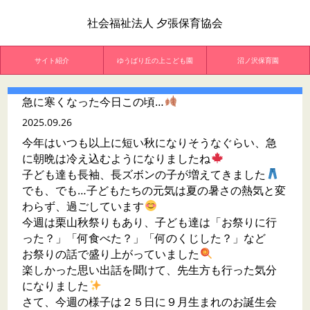
社会福祉法人 夕張保育協会
サイト紹介
ゆうばり丘の上こども園
沼ノ沢保育園
急に寒くなった今日この頃…
2025.09.26
今年はいつも以上に短い秋になりそうなぐらい、急
に朝晩は冷え込むようになりましたね
子ども達も長袖、長ズボンの子が増えてきました
でも、でも…子どもたちの元気は夏の暑さの熱気と変
わらず、過ごしています
今週は栗山秋祭りもあり、子ども達は「お祭りに行
った？」「何食べた？」「何のくじした？」など
お祭りの話で盛り上がっていました
楽しかった思い出話を聞けて、先生方も行った気分
になりました
さて、今週の様子は２５日に９月生まれのお誕生会