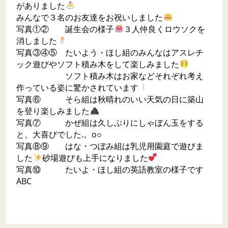
がありました
みんなで３名のお友達をお祝いしました
写真①② 誕生会の様子
３人仲良くロウソクを
消しました
写真③④⑤ たいよう・ほし組のみんなはアスレチ
ック遊びやソフト積み木をして楽しみました
ソフト積み木はお家などそれぞれ考え
作っている姿に驚かされています
写真⑥ そら組は秋晴れのいい天気の日に築山
を登り楽しみました
写真⑦ かぜ組は久しぶりにしゃぼん玉をする
と、大喜びでした.。o○
写真⑧⑨ はな・つぼみ組は乳児用園庭で遊びま
した
砂場遊びも上手になりました
写真⑩ たいよ・ほし組の英語教室の様子です
ABC