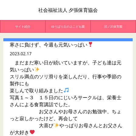
社会福祉法人 夕張保育協会
サイト紹介
ゆうばり丘の上こども園
沼ノ沢保育園
寒さに負けず、今週も元気いっぱい
2023.02.17
まだまだ寒い日が続いていますが、子ども達は元
気いっぱい
スリル満点のソリ滑りを楽しんだり、行事や季節の
製作にも
楽しんで取り組みました
写真１～３ １５日のにじいろサークルは、栄養士
さんによる食育講話でした。
お父さんやお母さんのお勉強中、ちょ
っと寂しかったけど、再会して
大喜び
やっぱりお母さんとお父さん
が大好き