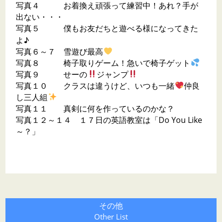
写真４ お着換え頑張って練習中！あれ？手が
出ない・・・
写真５ 僕もお友だちと遊べる様になってきた
よ♪
写真６～７ 雪遊び最高
写真８ 椅子取りゲーム！急いで椅子ゲット
写真９ せーの
ジャンプ
写真１０ クラスは違うけど、いつも一緒
仲良
し三人組
写真１１ 真剣に何を作っているのかな？
写真１２～１４ １７日の英語教室は「Do You Like
～？」
その他
Other List