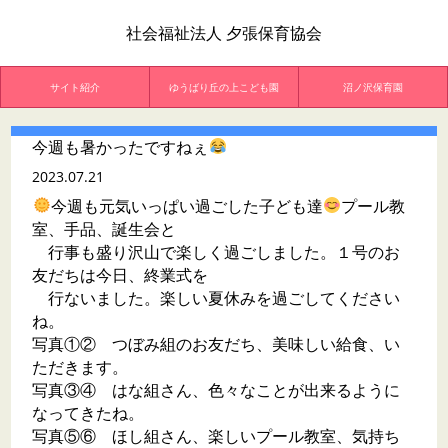
社会福祉法人 夕張保育協会
サイト紹介
ゆうばり丘の上こども園
沼ノ沢保育園
今週も暑かったですねぇ
2023.07.21
今週も元気いっぱい過ごした子ども達
プール教
室、手品、誕生会と
行事も盛り沢山で楽しく過ごしました。１号のお
友だちは今日、終業式を
行ないました。楽しい夏休みを過ごしてください
ね。
写真①② つぼみ組のお友だち、美味しい給食、い
ただきます。
写真③④ はな組さん、色々なことが出来るように
なってきたね。
写真⑤⑥ ほし組さん、楽しいプール教室、気持ち