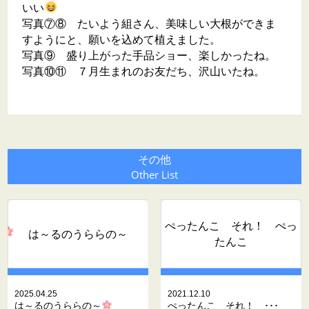
いい
写真⑦⑧ たいよう組さん、美味しい大根ができま
すようにと、願いを込めて植えました。
写真⑨ 盛り上がった手品ショー、楽しかったね。
写真⑩⑪ ７月生まれのお友だち、沢山いたね。
その他
Other List
ぺったんこ それ！ ぺっ
は～るのうららの～
たんこ
2025.04.25
2021.12.10
は～るのうららの～
ぺったんこ それ！ ･･･