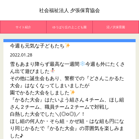
社会福祉法人 夕張保育協会
サイト紹介
ゆうばり丘の上こども園
沼ノ沢保育園
今週も元気な子どもたち
2022.01.28
雪もあまり降らず最高な一週間
今週も外にたくさ
ん出て遊びました
その他に誕生会もあり、警察での『どさんこかるた
大会』はなくなってしまいましたが
園でかるた大会をしました
『かるた大会』はたいよう組さん４チーム、ほし組
さん２チーム、職員チーム２チームで対戦し
白熱した大会でした＼(◎o◎)／！
ほし組の何人か・そら組・かぜ組・はな組も円にな
り同じかるたで『かるた大会』の雰囲気を楽しみま
した♪