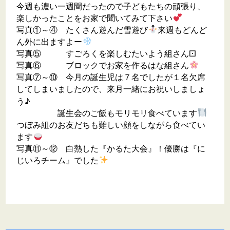
今週も濃い一週間だったので子どもたちの頑張り、
楽しかったことをお家で聞いてみて下さい
写真①～④ たくさん遊んだ雪遊び
来週もどんど
ん外に出ますよー
写真⑤ すごろくを楽しむたいよう組さん⚀
写真⑥ ブロックでお家を作るはな組さん
写真⑦～⑩ 今月の誕生児は７名でしたが１名欠席
してしまいましたので、来月一緒にお祝いしましょ
う♪
誕生会のご飯もモリモリ食べています
つぼみ組のお友だちも難しい顔をしながら食べてい
ます
写真⑪～⑫ 白熱した『かるた大会』！優勝は『に
じいろチーム』でした