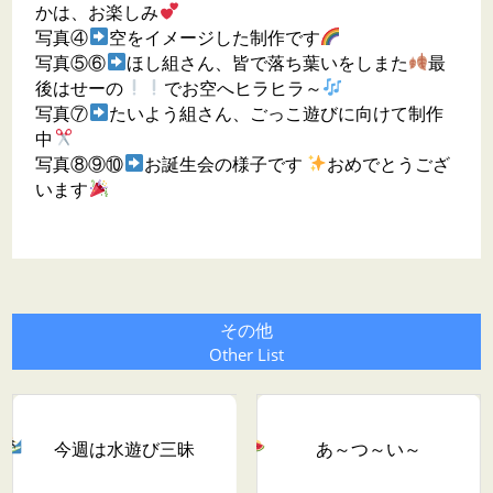
かは、お楽しみ
写真④
空をイメージした制作です
写真⑤⑥
ほし組さん、皆で落ち葉いをしまた
最
後はせーの
でお空へヒラヒラ～
写真⑦
たいよう組さん、ごっこ遊びに向けて制作
中
写真⑧⑨⑩
お誕生会の様子です
おめでとうござ
います
その他
Other List
今週は水遊び三昧
あ～つ～い～