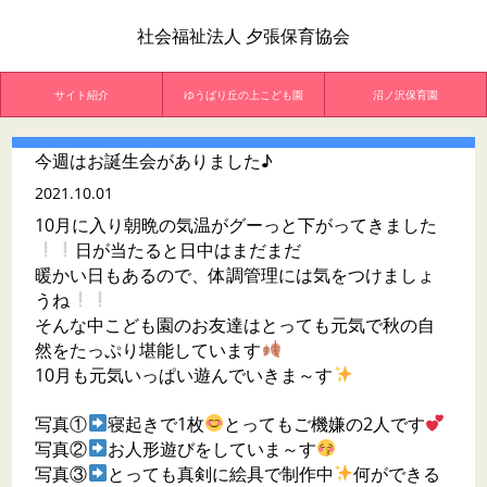
社会福祉法人 夕張保育協会
サイト紹介
ゆうばり丘の上こども園
沼ノ沢保育園
今週はお誕生会がありました♪
2021.10.01
10月に入り朝晩の気温がグーっと下がってきました
日が当たると日中はまだまだ
暖かい日もあるので、体調管理には気をつけましょ
うね
そんな中こども園のお友達はとっても元気で秋の自
然をたっぷり堪能しています
10月も元気いっぱい遊んでいきま～す
写真①
寝起きで1枚
とってもご機嫌の2人です
写真②
お人形遊びをしていま～す
写真③
とっても真剣に絵具で制作中
何ができる