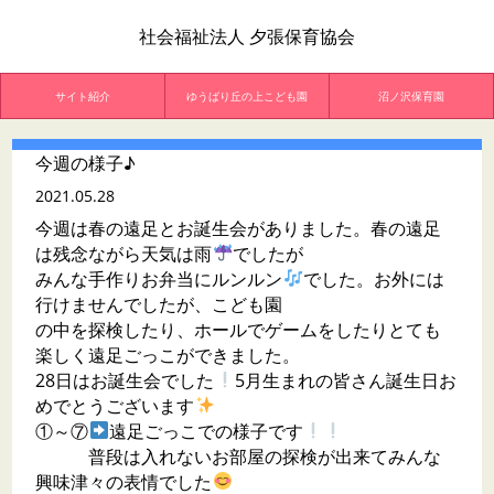
社会福祉法人 夕張保育協会
サイト紹介
ゆうばり丘の上こども園
沼ノ沢保育園
今週の様子♪
2021.05.28
今週は春の遠足とお誕生会がありました。春の遠足
は残念ながら天気は雨
でしたが
みんな手作りお弁当にルンルン
でした。お外には
行けませんでしたが、こども園
の中を探検したり、ホールでゲームをしたりとても
楽しく遠足ごっこができました。
28日はお誕生会でした
5月生まれの皆さん誕生日お
めでとうございます
①～⑦
遠足ごっこでの様子です
普段は入れないお部屋の探検が出来てみんな
興味津々の表情でした