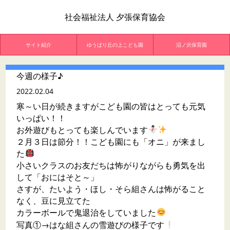
社会福祉法人 夕張保育協会
サイト紹介
ゆうばり丘の上こども園
沼ノ沢保育園
今週の様子♪
2022.02.04
寒～い日が続きますがこども園の皆はとっても元気
いっぱい！！
お外遊びもとっても楽しんでいます
２月３日は節分！！こども園にも「オニ」が来まし
た
小さいクラスのお友だちは怖がりながらも勇気を出
して「おにはそと～」
さすが、たいよう・ほし・そら組さんは怖がること
なく、豆に見立てた
カラーボールで鬼退治をしていました
写真①→はな組さんの雪遊びの様子です