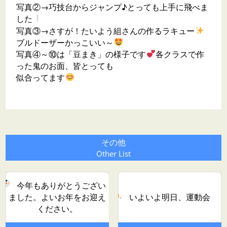
写真②→巧技台からジャンプ♪とっても上手に飛べま
した
写真③→さすが！たいよう組さんの作るラキュー
ブルドーザーかっこいい～
写真④～⑩は「豆まき」の様子です
各クラスで作
った鬼のお面、皆とっても
似合ってます
その他
Other List
今年もありがとうござい
ました。よいお年をお迎え
いよいよ明日、運動会
ください。