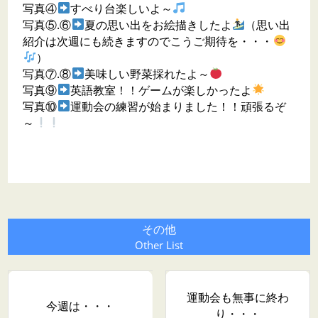
写真④
すべり台楽しいよ～
写真⑤.⑥
夏の思い出をお絵描きしたよ
（思い出
紹介は次週にも続きますのでこうご期待を・・・
）
写真⑦.⑧
美味しい野菜採れたよ～
写真⑨
英語教室！！ゲームが楽しかったよ
写真⑩
運動会の練習が始まりました！！頑張るぞ
～
その他
Other List
運動会も無事に終わ
今週は・・・
り・・・