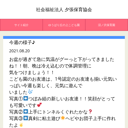
社会福祉法人 夕張保育協会
サイト紹介
ゆうばり丘の上こども園
沼ノ沢保育園
今週の様子♪
2021.08.20
お盆が過ぎて急に気温がグーっと下がってきました
ね！！朝、晩は冷え込むので体調管理に
気をつけましょう！！
こども園のお友達は、1号認定のお友達も揃い元気い
っぱい今週も楽しく、元気に遊んで
いました
写真①
つぼみ組の新しいお友達！！笑顔がとって
も可愛いです
写真②
上手にトンネルくぐれたかな
写真③
真剣に粘土遊び
ヘビやお団子上手に作れ
たよ