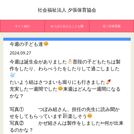
社会福祉法人 夕張保育協会
サイト紹介
ゆうばり丘の上こども園
沼ノ沢保育園
今週の子ども達
2024.09.27
今週は誕生会がありました
普段の子どもたちは製
作をしたり、わらべうたをしたりして過ごしました
たいよう組はさつまいも堀りにも行きました
充実した一週間でした
来週はどんな一週間になる
かな？
写真① つぼみ組さん、担任の先生に読み聞か
せをしてもらっています
楽しそう
写真② かぜ組さんは製作をしました✄何が出来
るのかな？