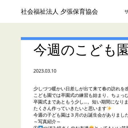
社会福祉法人 夕張保育協会
今週のこども
2023.03.10
少しづつ暖かい日差しが出て来て春の訪れを
こども園では卒園式の練習も始まり、ちょっ
卒園式まであともう少し…。短い期間になり
たくさん作っていきたいと思います
今週の子ども園は３月のお誕生会がありまし
～写真紹介～