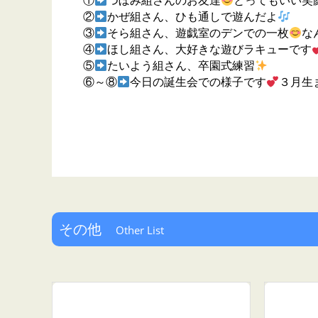
①
つぼみ組さんのお友達
とってもいい笑
②
かぜ組さん、ひも通しで遊んだよ
③
そら組さん、遊戯室のデンでの一枚
な
④
ほし組さん、大好きな遊びラキューです
⑤
たいよう組さん、卒園式練習
⑥～⑧
今日の誕生会での様子です
３月生
その他
Other List