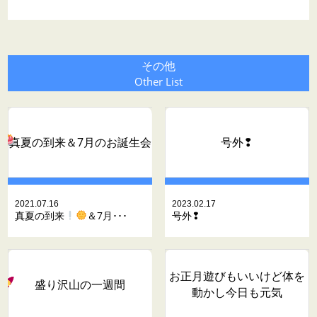
その他
Other List
真夏の到来
＆7月のお誕生会
号外❢
2021.07.16
2023.02.17
真夏の到来
＆7月･･･
号外❢
お正月遊びもいいけど体を
盛り沢山の一週間
動かし今日も元気