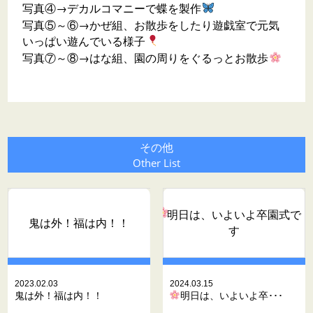
写真④→デカルコマニーで蝶を製作
写真⑤～⑥→かぜ組、お散歩をしたり遊戯室で元気
いっぱい遊んでいる様子
写真⑦～⑧→はな組、園の周りをぐるっとお散歩
その他
Other List
明日は、いよいよ卒園式で
鬼は外！福は内！！
す
2023.02.03
2024.03.15
鬼は外！福は内！！
明日は、いよいよ卒･･･