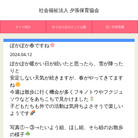
社会福祉法人 夕張保育協会
サイト紹介
ゆうばり丘の上こども園
沼ノ沢保育園
ぽかぽか春ですね
2024.04.12
ぽかぽか暖かい日が続いたと思ったら、雪が降った
りと
安定しない天気が続きますが、春がやってきてます
ね
今週は散歩に行く機会が多くフキノトウやフクジュ
ソウなどをあちこちで見かけました
子どもたちも外での活動は気持ちよさそうで楽しい
ようです
写真①～③→たいよう組、ほし組、そら組のお散歩
の様子