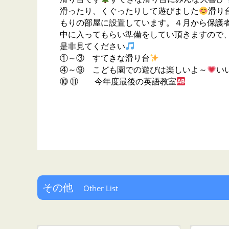
滑ったり、くぐったりして遊びました
滑り
もりの部屋に設置しています。４月から保護
中に入ってもらい準備をしてい頂きますので
是非見てください
①～③ すてきな滑り台
④～⑨ こども園での遊びは楽しいよ～
い
⑩ ⑪ 今年度最後の英語教室
その他
Other List