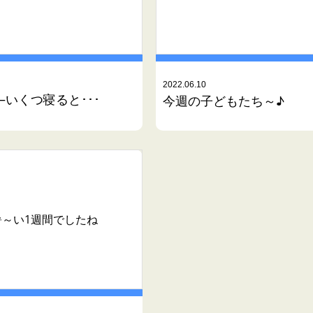
2022.06.10
―いくつ寝ると･･･
今週の子どもたち～♪
暑～い1週間でしたね