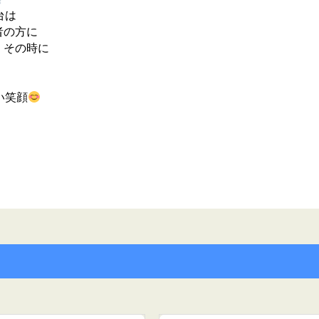
台は
者の方に
、その時に
い笑顔