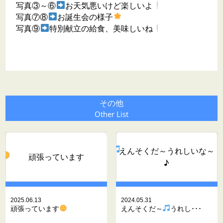
写真③～⑥
お天気悪いけど楽しいよ
写真⑦⑧
お誕生会の様子
写真⑨
特別献立の給食、美味しいね
その他
Other List
えんそくだ～
うれしいな～
頑張っています
♪
2025.06.13
2024.05.31
頑張っています
えんそくだ～
うれし･･･