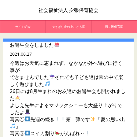
社会福祉法人 夕張保育協会
サイト紹介
ゆうばり丘の上こども園
沼ノ沢保育園
お誕生会をしました
2021.08.27
今週はお天気に恵まれず、なかなか外へ遊びに行く
事が
できませんでした
それでも子ども達は園の中で楽
しく遊びました
26日には8月生まれのお友達のお誕生会も開かれまし
た
よしえ先生によるマジックショーも大盛り上がりで
したよ
写真①
先週の続き
第二弾です
「夏の思い出
」
写真②
スイカ割り
がんばれ～