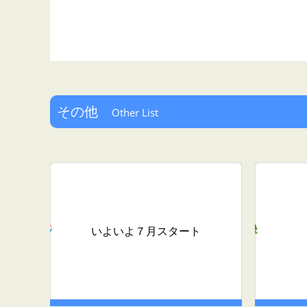
その他
Other List
いよいよ７月スタート