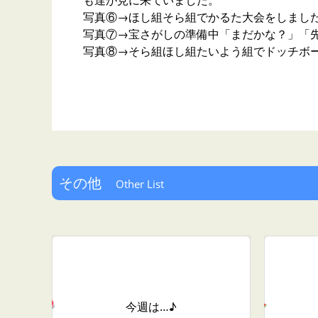
も達が見に来ていました。
写真⑥→ほし組そら組でかるた大会をしまし
写真⑦→宝さがしの準備中「まだかな？」「
写真⑧→そら組ほし組たいよう組でドッチボ
その他
Other List
今週は…♪