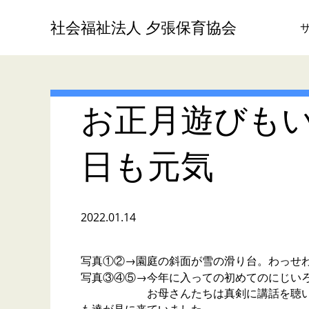
社会福祉法人 夕張保育協会
お正月遊びも
日も元気
2022.01.14
写真①②→園庭の斜面が雪の滑り台。わっせ
写真③④⑤→今年に入っての初めてのにじい
お母さんたちは真剣に講話を聴いていま