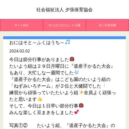
社会福祉法人 夕張保育協会
サイト紹介
ゆうばり丘の上こども園
沼ノ沢保育園
おにはそと～ふくはうち～
2024.02.02
今日は節分行事がありました
たいよう組は２９日月曜日に『道産子かるた大会』
もあり、大忙しな一週間でした
『道産子かるた大会』はこども園のたいよう組の
「ねずみいろチーム」が２位と大健闘でした
練習から頑張っていたたいよう組
全員よく頑張っ
たと思います
そして、今日は１日早い節分行事
みんな楽しく豆まきをしました
写真①② たいよう組、『道産子かるた大会』の