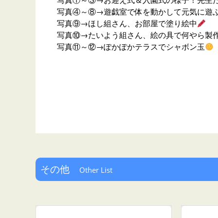
写真①～③→お迎え式＆入園式の様子！先生
写真④～⑧→遊戯室で体を動かして元気に遊
写真⑨→ほし組さん、お部屋で塗り絵中
写真⑩→たいよう組さん、絵の具で何やら製
写真⑪～⑫→ぽかぽかテラスでシャボン玉
その他
Other List