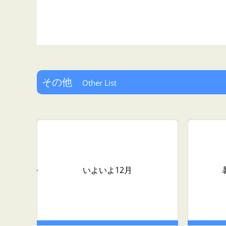
その他
Other List
いよいよ12月