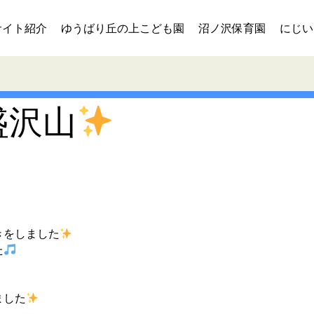
サイト紹介
ゆうばり丘の上こども園
沼ノ沢保育園
にじい
盛沢山
きをしました
た
ました